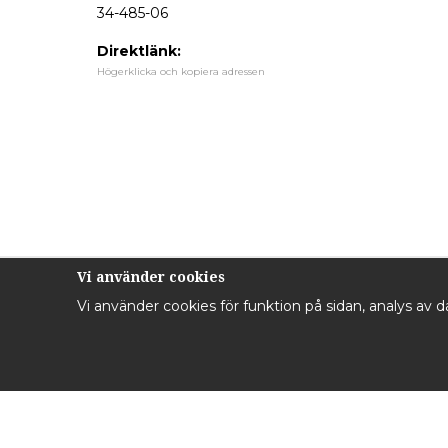
34-485-06
Direktlänk:
Högerklicka och kopiera adressen
Vi använder cookies
Vi använder cookies för funktion på sidan, analys av 
Kontakta oss
Inf