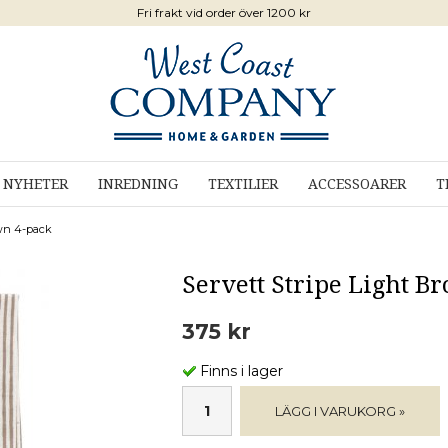
Fri frakt vid order över 1200 kr
NYHETER
INREDNING
TEXTILIER
ACCESSOARER
T
own 4-pack
Servett Stripe Light B
375 kr
Finns i lager
LÄGG I VARUKORG »