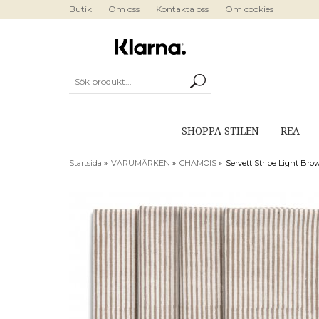
Butik
Om oss
Kontakta oss
Om cookies
SHOPPA STILEN
REA
Startsida
»
VARUMÄRKEN
»
CHAMOIS
»
Servett Stripe Light Br