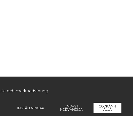
data och marknadsföring.
ENDAST
GODKÄNN
INSTÄLLNINGAR
NÖDVÄNDIGA
ALLA
ormation
Följ oss
Pren