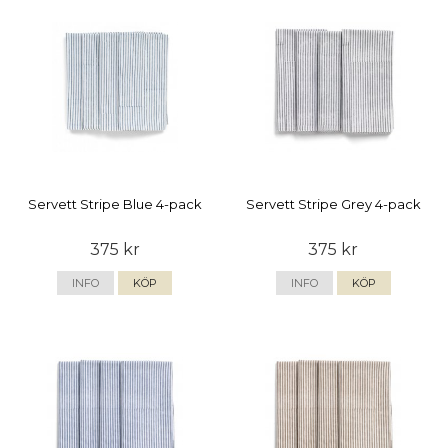
Servett Stripe Blue 4-pack
Servett Stripe Grey 4-pack
375 kr
375 kr
INFO
KÖP
INFO
KÖP