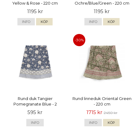
Yellow & Rose - 220 cm
Ochre/Blue/Green - 220 cm
1195 kr
1195 kr
INFO
KÖP
INFO
KÖP
-30%
Rund duk Tangier
Rund linneduk Oriental Green
Pomegranate Blue - 2
- 220 cm
storlekar
595 kr
1715 kr
2450 kr
INFO
INFO
KÖP