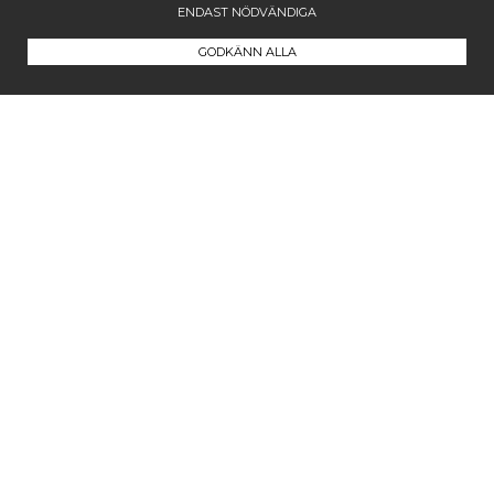
ENDAST NÖDVÄNDIGA
GODKÄNN ALLA
Kontakta oss
Maila oss på
info@westcoastcompany.se
Vi svarar inom ett dygn (vardagar)
Följ oss
Facebook
Instagram
Pinterest
Blogg
Prenumerera på nyhetsbrevet