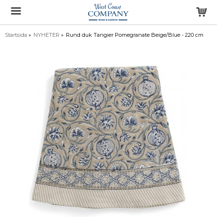
Startsida
»
NYHETER
»
Rund duk Tangier Pomegranate Beige/Blue - 220 cm