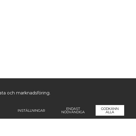
data och marknadsföring.
ENDAST
GODKÄNN
INSTÄLLNINGAR
NÖDVÄNDIGA
ALLA
ormation
Följ oss
Pren