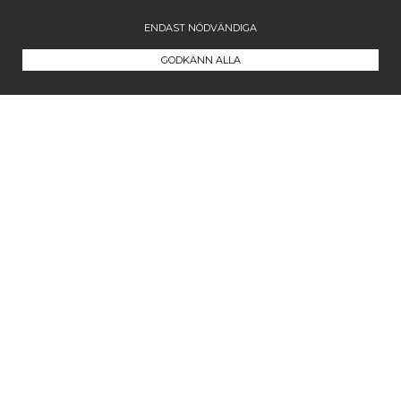
ENDAST NÖDVÄNDIGA
GODKÄNN ALLA
Kontakta oss
Maila oss på
info@westcoastcompany.se
Vi svarar inom ett dygn (vardagar)
Följ oss
Facebook
Instagram
Pinterest
Blogg