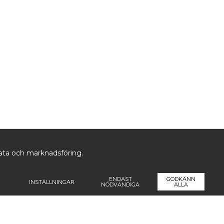
data och marknadsföring.
ENDAST
GODKÄNN
INSTÄLLNINGAR
NÖDVÄNDIGA
ALLA
ormation
Följ oss
Pren