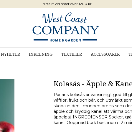
Fri frakt vid order över 1200 kr
NYHETER
INREDNING
TEXTILIER
ACCESSOARER
T
Kolasås - Äpple & Kane
Pärlans kolasås är vansinnigt god till 
våfflor, frukt och bär, och utmärkt som fy
skopa in den i munnen precis som den
äpple och kryddig kanel att värma och r
äppelpaj. INGREDIENSER Socker, grädde
kanel. Oöppnad burk bäst inom 12 mån