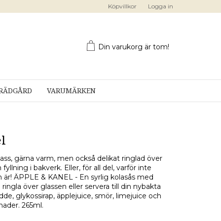
Köpvillkor
Logga in
Din varukorg är tom!
RÄDGÅRD
VARUMÄRKEN
l
glass, gärna varm, men också delikat ringlad över
llning i bakverk. Eller, för all del, varför inte
 är! ÄPPLE & KANEL - En syrlig kolasås med
ingla över glassen eller servera till din nybakta
, glykossirap, äpplejuice, smör, limejuice och
ader. 265ml.