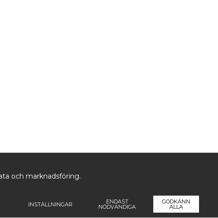
data och marknadsföring.
ENDAST
GODKÄNN
INSTÄLLNINGAR
NÖDVÄNDIGA
ALLA