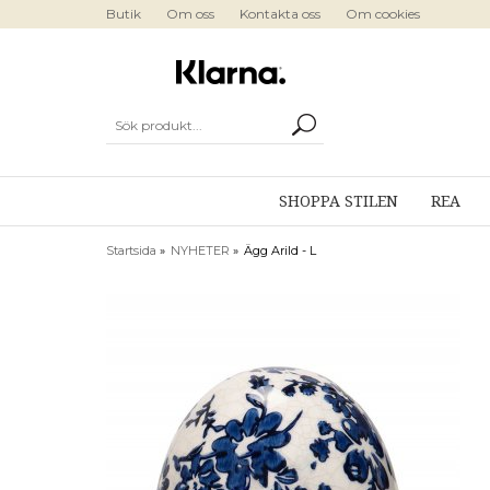
Butik
Om oss
Kontakta oss
Om cookies
SHOPPA STILEN
REA
Startsida
»
NYHETER
»
Ägg Arild - L