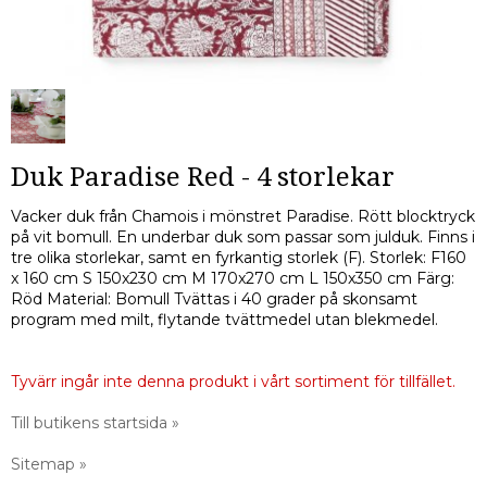
Duk Paradise Red - 4 storlekar
Vacker duk från Chamois i mönstret Paradise. Rött blocktryck
på vit bomull. En underbar duk som passar som julduk. Finns i
tre olika storlekar, samt en fyrkantig storlek (F). Storlek: F160
x 160 cm S 150x230 cm M 170x270 cm L 150x350 cm Färg:
Röd Material: Bomull Tvättas i 40 grader på skonsamt
program med milt, flytande tvättmedel utan blekmedel.
Tyvärr ingår inte denna produkt i vårt sortiment för tillfället.
Till butikens startsida »
Sitemap »