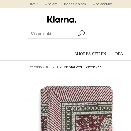
Butik
Om oss
Kontakta oss
Om cookies
SHOPPA STILEN
REA
Startsida
»
JUL
»
Duk Oriental Red - 3 storlekar