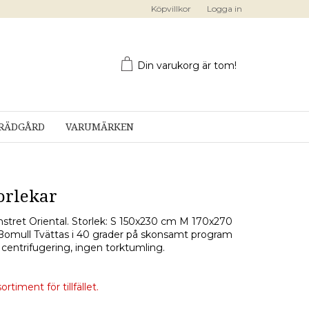
Köpvillkor
Logga in
Din varukorg är tom!
RÄDGÅRD
VARUMÄRKEN
torlekar
stret Oriental. Storlek: S 150x230 cm M 170x270
Bomull Tvättas i 40 grader på skonsamt program
entrifugering, ingen torktumling.
rtiment för tillfället.