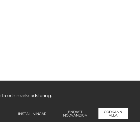
data och marknadsföring.
ENDAST
GODKÄNN
INSTÄLLNINGAR
NÖDVÄNDIGA
ALLA
ormation
Följ oss
Pren