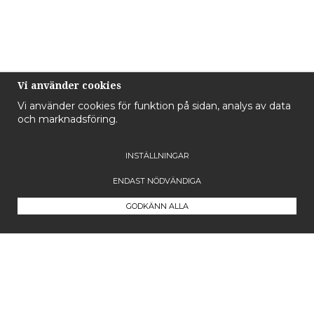
Vi använder cookies
Vi använder cookies för funktion på sidan, analys av data
och marknadsföring.
INSTÄLLNINGAR
ENDAST NÖDVÄNDIGA
GODKÄNN ALLA
Kontakta oss
Maila oss på
info@westcoastcompany.se