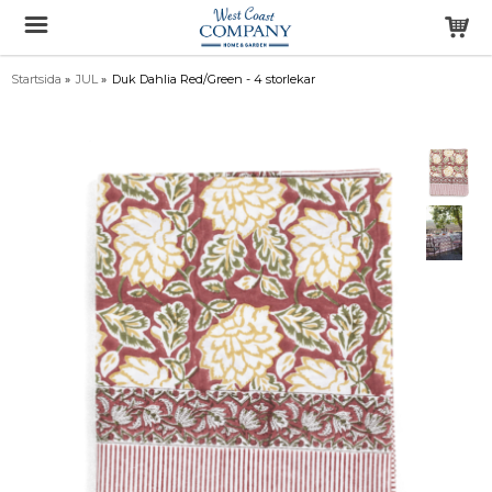
Startsida
»
JUL
»
Duk Dahlia Red/Green - 4 storlekar