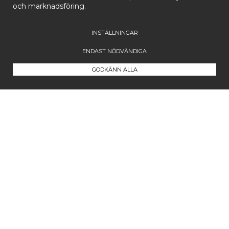
och marknadsföring.
INSTÄLLNINGAR
ENDAST NÖDVÄNDIGA
GODKÄNN ALLA
Kontakta oss
Maila oss på
info@westcoastcompany.se
Vi svarar inom ett dygn (vardagar)
Följ oss
Facebook
Instagram