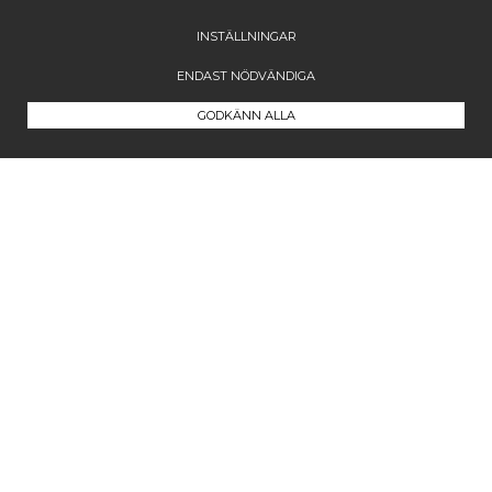
INSTÄLLNINGAR
ENDAST NÖDVÄNDIGA
GODKÄNN ALLA
Kontakta oss
Maila oss på
info@westcoastcompany.se
Vi svarar inom ett dygn (vardagar)
Följ oss
Facebook
Instagram
Pinterest