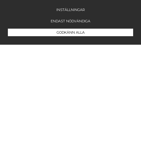
INSTÄLLNINGAR
ENDAST NÖDVÄNDIGA
GODKÄNN ALLA
Kontakta oss
Maila oss på
info@westcoastcompany.se
Vi svarar inom ett dygn (vardagar)
Följ oss
Facebook
Instagram
Pinterest