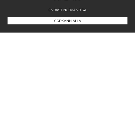
ENDAST NÖDVÄNDIGA
GODKÄNN ALLA
Kontakta oss
Maila oss på
info@westcoastcompany.se
Vi svarar inom ett dygn (vardagar)
Följ oss
Facebook
Instagram
Pinterest
Blogg