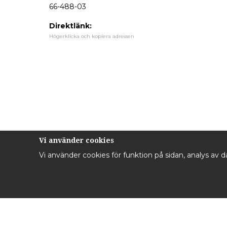
66-488-03
Direktlänk:
Högerklicka och kopiera adressen
Vi använder cookies
Vi använder cookies för funktion på sidan, analys av 
Kontakta oss
Inf