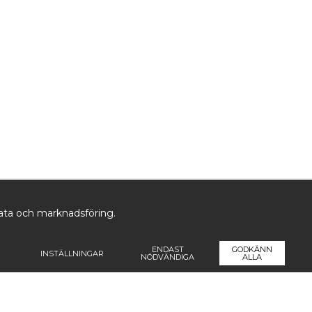
data och marknadsföring.
ENDAST
GODKÄNN
INSTÄLLNINGAR
NÖDVÄNDIGA
ALLA
ormation
Följ oss
Pren