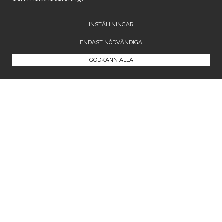
INSTÄLLNINGAR
ENDAST NÖDVÄNDIGA
GODKÄNN ALLA
Kontakta oss
Maila oss på
info@westcoastcompany.se
Vi svarar inom ett dygn (vardagar)
Följ oss
Facebook
Instagram
Pinterest