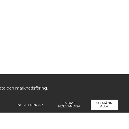
data och marknadsföring.
ENDAST
GODKÄNN
INSTÄLLNINGAR
NÖDVÄNDIGA
ALLA
ormation
Följ oss
Pren